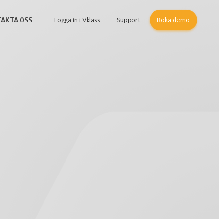
Logga in i Vklass
Support
Boka demo
AKTA OSS