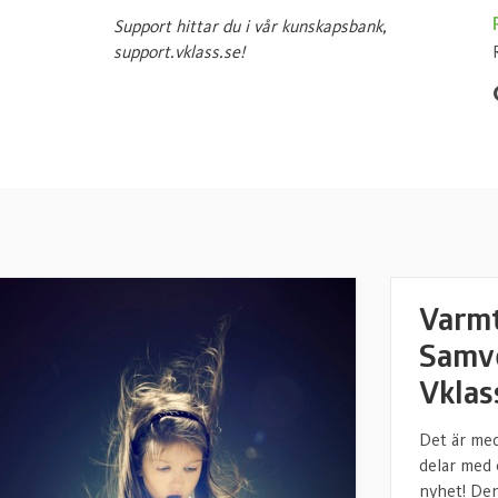
Support hittar du i vår kunskapsbank,
support.vklass.se!
Varm
Samve
Vklas
Det är med
delar med
nyhet! Den 