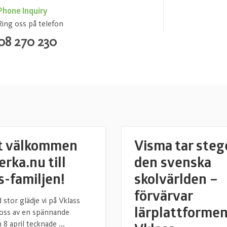
Phone Inquiry
Ring oss på telefon
08 270 230
t välkommen
Visma tar stege
rka.nu till
den svenska
s-familjen!
skolvärlden –
förvärvar
 stor glädje vi på Vklass
lärplattforme
 oss av en spännande
8 april tecknade ...