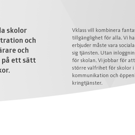
Vklass vill kombinera fant
da skolor
tillgänglighet för alla. Vi h
stration och
erbjuder måste vara sociala
ärare och
sig tjänsten. Utan inloggni
 på ett sätt
för skolan. Vi jobbar för a
större valfrihet för skolor 
kor.
kommunikation och öppenhet
kringtjänster.