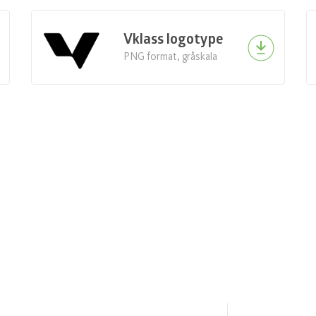
Vklass logotype
PNG format, gråskala