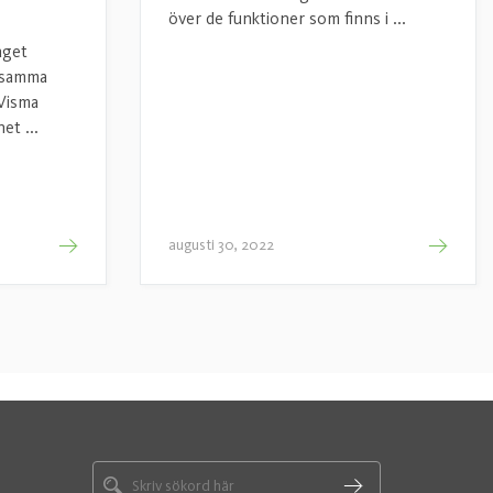
över de funktioner som finns i ...
aget
 samma
 Visma
et ...
augusti 30, 2022