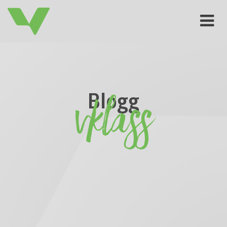
Toggle
navigat
Blogg
Vklass