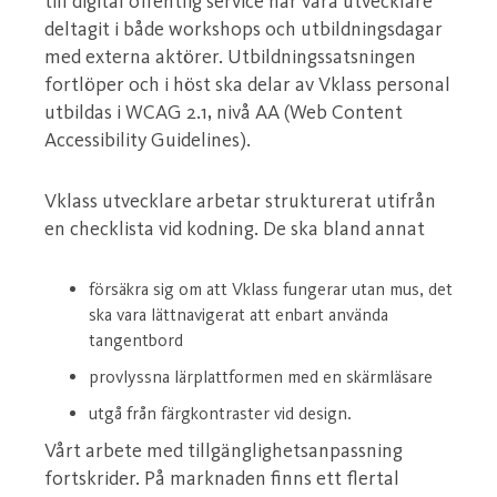
till digital offentlig service har våra utvecklare
deltagit i både workshops och utbildningsdagar
med externa aktörer. Utbildningssatsningen
fortlöper och i höst ska delar av Vklass personal
utbildas i WCAG 2.1, nivå AA (Web Content
Accessibility Guidelines).
Vklass utvecklare arbetar strukturerat utifrån
en checklista vid kodning. De ska bland annat
försäkra sig om att Vklass fungerar utan mus, det
ska vara lättnavigerat att enbart använda
tangentbord
provlyssna lärplattformen med en skärmläsare
utgå från färgkontraster vid design.
Vårt arbete med tillgänglighetsanpassning
fortskrider. På marknaden finns ett flertal